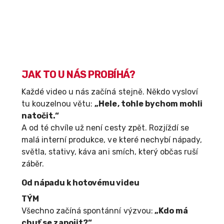
JAK TO U NÁS PROBÍHÁ?
Každé video u nás začíná stejně. Někdo vysloví
tu kouzelnou větu:
„Hele, tohle bychom mohli
natočit.“
A od té chvíle už není cesty zpět. Rozjíždí se
malá interní produkce, ve které nechybí nápady,
světla, stativy, káva ani smích, který občas ruší
záběr.
Od nápadu k hotovému videu
TÝM
Všechno začíná spontánní výzvou:
„Kdo má
chuť se zapojit?“