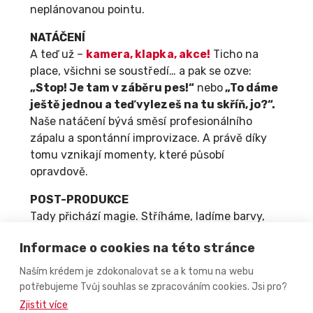
neplánovanou pointu.
NATÁČENÍ
A teď už –
kamera, klapka, akce!
Ticho na
place, všichni se soustředí… a pak se ozve:
„Stop! Je tam v záběru pes!“
nebo
„To dáme
ještě jednou a teď vylezeš na tu skříň, jo?“.
Naše natáčení bývá směsí profesionálního
zápalu a spontánní improvizace. A právě díky
tomu vznikají momenty, které působí
opravdově.
POST-PRODUKCE
Tady přichází magie. Stříháme, ladíme barvy,
vybíráme hudbu přidáváme titulky a občas i
Informace o cookies na této stránce
skryté vtípky, které odhalí jen pozorné oko.
Naším krédem je zdokonalovat se a k tomu na webu
potřebujeme Tvůj souhlas se zpracováním cookies. Jsi pro?
CO VŠECHNO UŽ UMÍME
Zjistit více