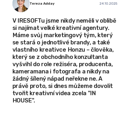
Tereza Adday
24.10.2025
V IRESOFTu jsme nikdy neměli v oblibě
si najímat velké kreativní agentury.
Máme svůj marketingový tým, který
se stará o jednotlivé brandy, a také
vlastního kreativce Honzu – člověka,
který se z obchodního konzultanta
vyšvihl do role režiséra, producenta,
kameramana i fotografa a nikdy na
žádný šílený nápad neřekne ne. A
právě proto, si dnes můžeme dovolit
tvořit kreativní videa zcela "IN
HOUSE".