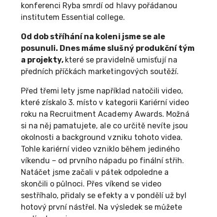
konferenci Ryba smrdí od hlavy pořádanou
institutem Essential college.
Od dob stříhání na koleni jsme se ale
posunuli. Dnes máme slušný produkční tým
a projekty,
které se pravidelně umisťují na
předních příčkách marketingových soutěží.
Před třemi lety jsme například natočili video,
které získalo 3. místo v kategorii Kariérní video
roku na Recruitment Academy Awards. Možná
si na něj pamatujete, ale co určitě nevíte jsou
okolnosti a background vzniku tohoto videa.
Tohle kariérní video vzniklo během jediného
víkendu – od prvního nápadu po finální střih.
Natáčet jsme začali v pátek odpoledne a
skončili o půlnoci. Přes víkend se video
sestříhalo, přidaly se efekty a v pondělí už byl
hotový první nástřel. Na výsledek se můžete