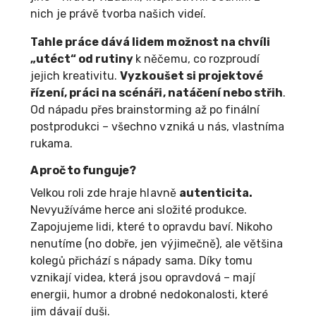
nich je právě tvorba našich videí.
Tahle práce dává lidem možnost na chvíli
„utéct“ od rutiny
k něčemu, co rozproudí
jejich kreativitu.
Vyzkoušet si projektové
řízení, práci na scénáři, natáčení nebo střih
.
Od nápadu přes brainstorming až po finální
postprodukci – všechno vzniká u nás, vlastníma
rukama.
A proč to funguje?
Velkou roli zde hraje hlavně
autenticita.
Nevyužíváme herce ani složité produkce.
Zapojujeme lidi, které to opravdu baví. Nikoho
nenutíme (no dobře, jen výjimečně), ale většina
kolegů přichází s nápady sama. Díky tomu
vznikají videa, která jsou opravdová – mají
energii, humor a drobné nedokonalosti, které
jim dávají duši.