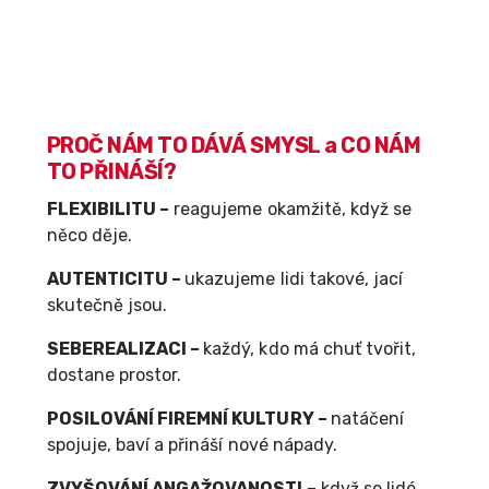
PROČ NÁM TO DÁVÁ SMYSL a CO NÁM
TO PŘINÁŠÍ?
FLEXIBILITU –
reagujeme okamžitě, když se
něco děje.
AUTENTICITU –
ukazujeme lidi takové, jací
skutečně jsou.
SEBEREALIZACI –
každý, kdo má chuť tvořit,
dostane prostor.
POSILOVÁNÍ FIREMNÍ KULTURY –
natáčení
spojuje, baví a přináší nové nápady.
ZVYŠOVÁNÍ ANGAŽOVANOSTI –
když se lidé