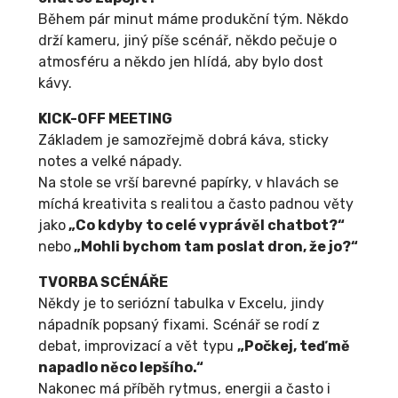
Během pár minut máme produkční tým. Někdo
drží kameru, jiný píše scénář, někdo pečuje o
atmosféru a někdo jen hlídá, aby bylo dost
kávy.
KICK-OFF MEETING
Základem je samozřejmě dobrá káva, sticky
notes a velké nápady.
Na stole se vrší barevné papírky, v hlavách se
míchá kreativita s realitou a často padnou věty
jako
„Co kdyby to celé vyprávěl chatbot?“
nebo
„Mohli bychom tam poslat dron, že jo?“
TVORBA SCÉNÁŘE
Někdy je to seriózní tabulka v Excelu, jindy
nápadník popsaný fixami. Scénář se rodí z
debat, improvizací a vět typu
„Počkej, teď mě
napadlo něco lepšího.“
Nakonec má příběh rytmus, energii a často i