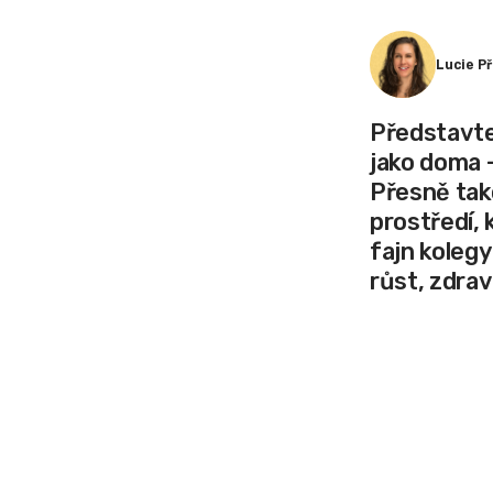
Lucie P
Představte 
jako doma 
Přesně tako
prostředí, 
fajn kolegy
růst, zdrav