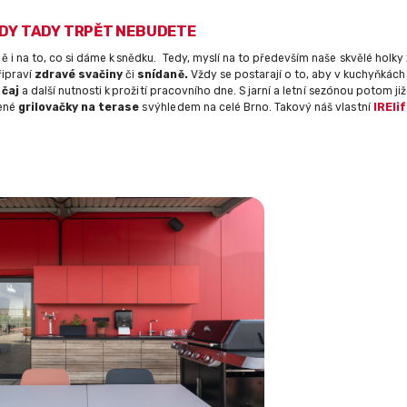
LADY TADY TRPĚT NEBUDETE
i na to, co si dáme k snědku. Tedy, myslí na to především naše skvělé holky 
řipraví
zdravé svačiny
či
snídaně.
Vždy se postarají o to, aby v kuchyňkách
 čaj
a další nutnosti k prožití pracovního dne. S jarní a letní sezónou potom ji
bené
grilovačky na terase
s výhledem na celé Brno. Takový náš vlastní
IREli