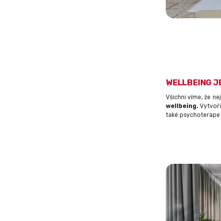
WELLBEING J
Všichni víme, že ne
wellbeing.
Vytvoři
také psychoterapeu