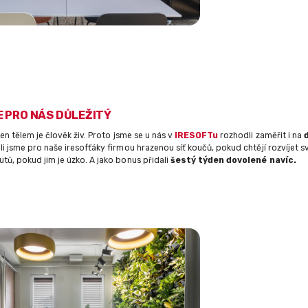
E PRO NÁS DŮLEŽITÝ
jen tělem je člověk živ. Proto jsme se u nás v
IRESOFTu
rozhodli zaměřit i na
li jsme pro naše iresofťáky firmou hrazenou síť koučů, pokud chtějí rozvíjet sv
tů, pokud jim je úzko. A jako bonus přidali
šestý týden dovolené navíc.