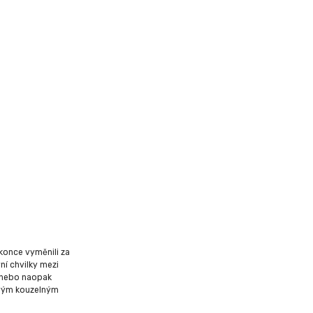
konce vyměnili za
vní chvilky mezi
í nebo naopak
vým kouzelným