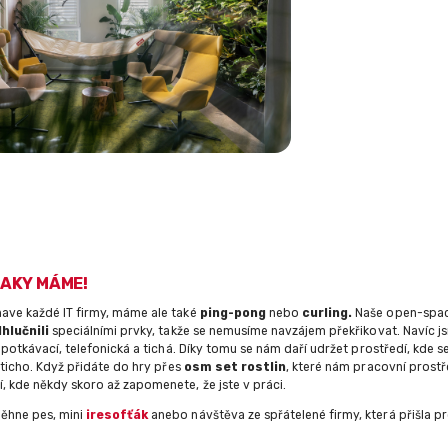
AKY MÁME!
have každé IT firmy, máme ale také
ping-pong
nebo
curling.
Naše open-spac
hlučnili
speciálními prvky, takže se nemusíme navzájem překřikovat. Navíc j
- potkávací, telefonická a tichá. Díky tomu se nám daří udržet prostředí, kde s
í ticho. Když přidáte do hry přes
osm set rostlin
, které nám pracovní prostře
, kde někdy skoro až zapomenete, že jste v práci.
ěhne pes, mini
iresofťák
anebo návštěva ze spřátelené firmy, která přišla pro