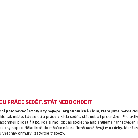
E U PRÁCE SEDĚT, STÁT NEBO CHODIT
ní polohovací stoly
a ty nejlepší
ergonomické židle
, které jsme někde do
iklo tak místo, kde se dá u práce v klidu sedět, stát nebo i procházet. Pro akti
apomněli přidat
fitko,
kde si rádi občas společně naplánujeme ranní cvičen
aleký kopec. Několikrát do měsíce nás na firmě navštěvují
masérky,
které s
 všechny chmury i zatvrdlé trapézy.