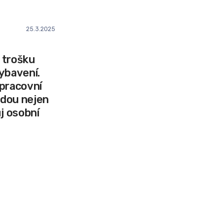
25.3.2025
k trošku
ybavení.
 pracovní
ajdou nejen
ůj osobní