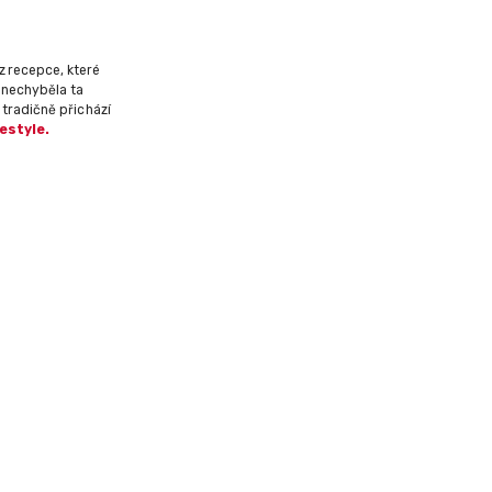
z recepce, které
 nechyběla ta
ž tradičně přichází
festyle.