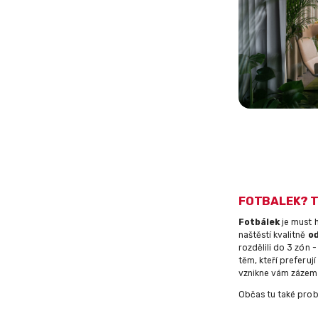
FOTBALEK? T
Fotbálek
je must 
naštěstí kvalitně
od
rozdělili do 3 zón 
těm, kteří preferuj
vznikne vám zázemí
Občas tu také prob