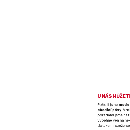
U NÁS MŮŽET
Pořídili jsme
moder
chodící pásy
. Vzn
poradami jsme nez
vyběhne ven na ned
dotekem rozeženou