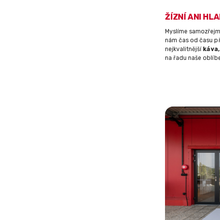
ŽÍZNÍ ANI H
Myslíme samozřejmě 
nám čas od času p
nejkvalitnější
káva,
na řadu naše oblí