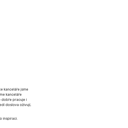
e kanceláře jsme
sme kanceláře
e dobře pracuje i
dí doslova oživují,
 inspiraci.