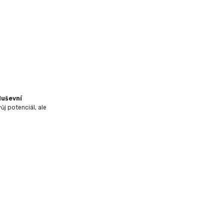
duševní
ůj potenciál, ale