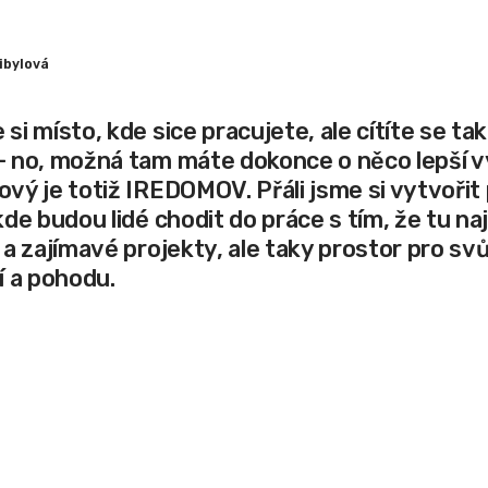
řibylová
si místo, kde sice pracujete, ale cítíte se ta
– no, možná tam máte dokonce o něco lepší v
vý je totiž IREDOMOV. Přáli jsme si vytvořit
kde budou lidé chodit do práce s tím, že tu n
 a zajímavé projekty, ale taky prostor pro sv
í a pohodu.