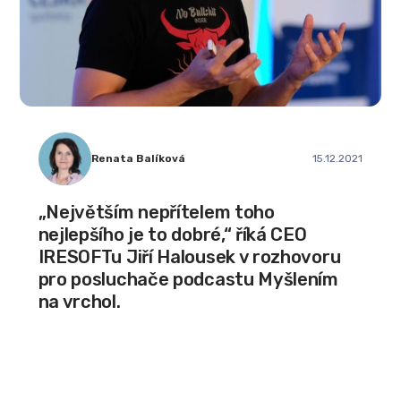
Renata Balíková
15.12.2021
„Největším nepřítelem toho
nejlepšího je to dobré,“ říká CEO
IRESOFTu Jiří Halousek v rozhovoru
pro posluchače podcastu Myšlením
na vrchol.