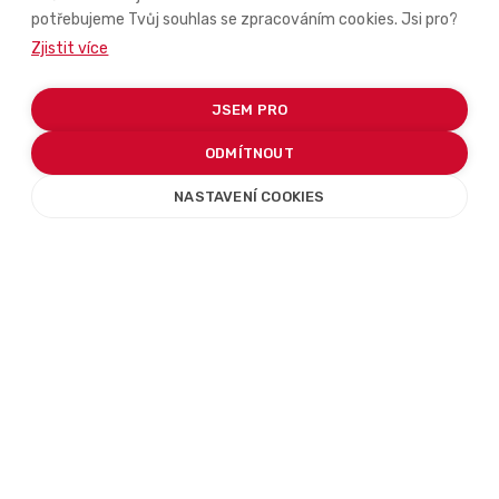
potřebujeme Tvůj souhlas se zpracováním cookies. Jsi pro?
Zjistit více
Centrála
Fakturační údaje
JSEM PRO
Purkyňova 99
IRESOFT s.r.o.
ODMÍTNOUT
612 00 Brno
Purkyňova 71/99, 612 00
Jak se k nám dostanete
Brno - Královo Pole
NASTAVENÍ COOKIES
IČ: 26297850 |
+420 543 215 460
DIČ: CZ26297850
info@iresoft.cz
Společnost IRESOFT s.r.o. je
registrována u Krajského
soudu v Brně, odd. C,
vložka 42453
Přidej se k nám
Sleduj nás



Volné pozice
Naše hodnoty
Naše produkty
Více o náboru