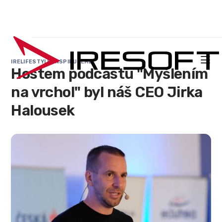

IRELIFESTYLE
INSPIRUJEME

Hostem podcastu "Myšlením
na vrchol" byl náš CEO Jirka
Halousek